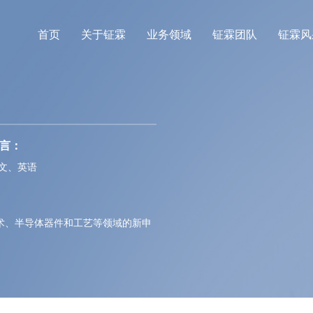
首页
关于钲霖
业务领域
钲霖团队
钲霖风
言：
文、英语
术、半导体器件和工艺等领域的新申