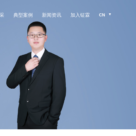
CN
采
典型案例
新闻资讯
加入钲霖
▲